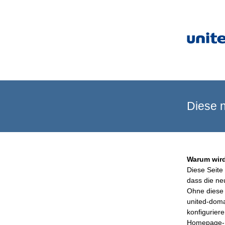
Diese n
Warum wird
Diese Seite 
dass die ne
Ohne diese 
united-doma
konfigurier
Homepage-B