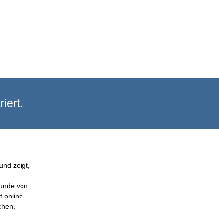
iert.
und zeigt,
Kunde von
t online
chen,